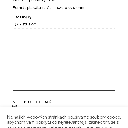
Formát plakátu je A2 – 420 x 594 (mm).
Rozměry
42 × 59,4 cm
SLEDUJTE MĚ
Na našich webových stránkách používáme soubory cookie,
Zásady ochrany osobních údajů
abychom vám poskytli co nejrelevantnější zážitek tím, že si
zapamatujeme vaše preference a opakované návštěvy.