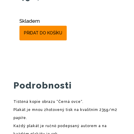
Skladem
PŘIDAT DO KOŠÍKU
Podrobnosti
Tištěná kopie obrazu “Černá ovce“.
Plakát je mnou zhotovený tisk na kvalitním 235g/m2
papíře.
Každý plakát je ručně podepsaný autorem a na
každém plakátu je rok.