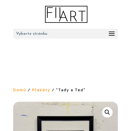
Vyberte stránku
Domů
Plakáty
/
/ “Tady a Teď“