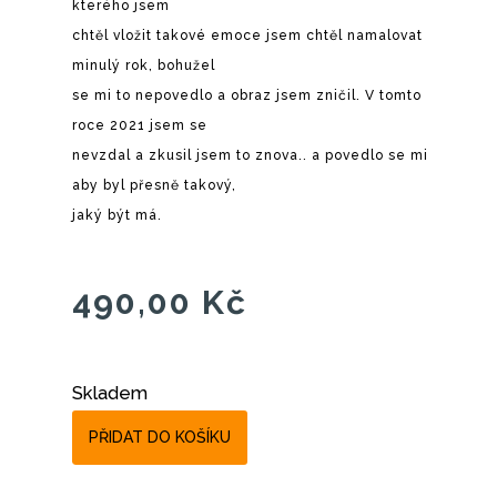
kterého jsem
chtěl vložit takové emoce jsem chtěl namalovat
minulý rok, bohužel
se mi to nepovedlo a obraz jsem zničil. V tomto
roce 2021 jsem se
nevzdal a zkusil jsem to znova.. a povedlo se mi
aby byl přesně takový,
jaký být má.
490,00
Kč
Skladem
PŘIDAT DO KOŠÍKU