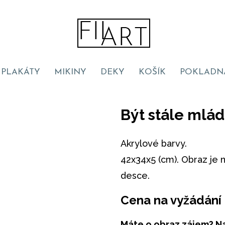
PLAKÁTY
MIKINY
DEKY
KOŠÍK
POKLADN
Být stále mlád
Akrylové barvy.
42x34x5 (cm). Obraz je
desce.
Cena na vyžádání
Máte o obraz zájem? Na