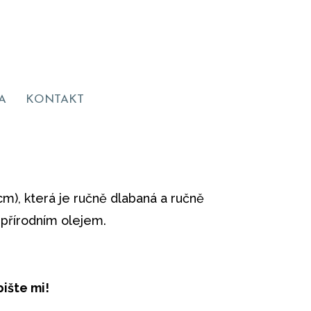
A
KONTAKT
m), která je ručně dlabaná a ručně
přírodním olejem.
ište mi!