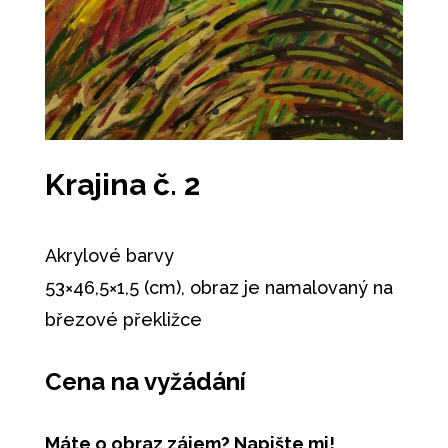
Krajina č. 2
Akrylové barvy
53×46,5×1,5 (cm), obraz je namalovaný na
březové překližce
Cena na vyžádání
Máte o obraz zájem? Napište mi!