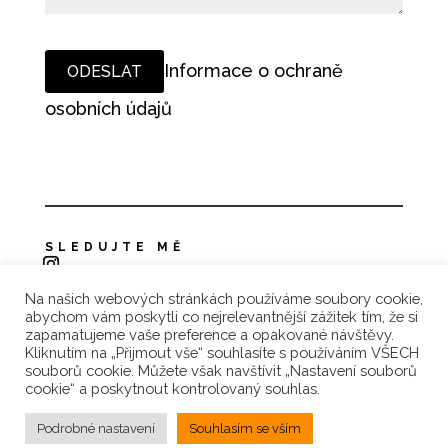
Informace o ochraně
osobních údajů
SLEDUJTE MĚ
Na našich webových stránkách používáme soubory cookie,
Zásady ochrany osobních údajů
abychom vám poskytli co nejrelevantnější zážitek tím, že si
zapamatujeme vaše preference a opakované návštěvy.
Reklamace a vrácení zboží
Kliknutím na „Přijmout vše“ souhlasíte s používáním VŠECH
souborů cookie. Můžete však navštívit „Nastavení souborů
Obchodní podmínky
cookie“ a poskytnout kontrolovaný souhlas.
Podrobné nastavení
Souhlasím se vším