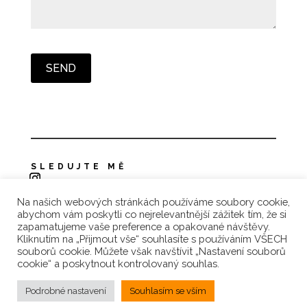
SLEDUJTE MĚ
Na našich webových stránkách používáme soubory cookie,
Zásady ochrany osobních údajů
abychom vám poskytli co nejrelevantnější zážitek tím, že si
zapamatujeme vaše preference a opakované návštěvy.
Reklamace a vrácení zboží
Kliknutím na „Přijmout vše“ souhlasíte s používáním VŠECH
souborů cookie. Můžete však navštívit „Nastavení souborů
Obchodní podmínky
cookie“ a poskytnout kontrolovaný souhlas.
Podrobné nastavení
Souhlasím se vším