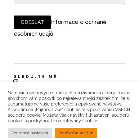
Informace o ochraně
osobních údajů
SLEDUJTE MĚ
Na našich webových stránkách používáme soubory cookie,
Zásady ochrany osobních údajů
abychom vám poskytli co nejrelevantnější zážitek tím, že si
zapamatujeme vaše preference a opakované návštěvy.
Reklamace a vrácení zboží
Kliknutím na „Přijmout vše“ souhlasíte s používáním VŠECH
souborů cookie. Můžete však navštívit „Nastavení souborů
Obchodní podmínky
cookie“ a poskytnout kontrolovaný souhlas.
Podrobné nastavení
Souhlasím se vším