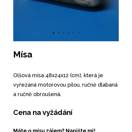
Mísa
Olšová mísa 48x24x12 (cm), která je
vyřezaná motorovou pilou, ručně dlabaná
a ručně obroušená.
Cena na vyžádání
Máte o mísu zájem? Napište mi!