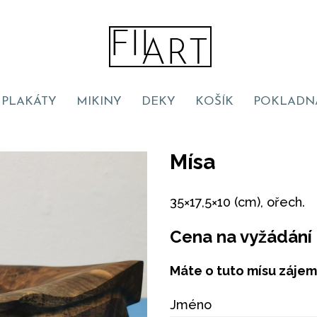
PLAKÁTY
MIKINY
DEKY
KOŠÍK
POKLADN
Mísa
35×17,5×10 (cm), ořech.
Cena na vyžádání
Máte o tuto mísu zájem
Jméno