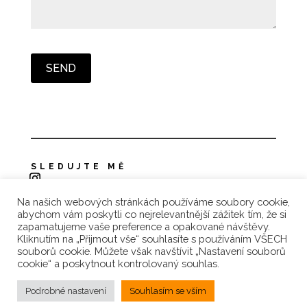
SLEDUJTE MĚ
Na našich webových stránkách používáme soubory cookie,
Zásady ochrany osobních údajů
abychom vám poskytli co nejrelevantnější zážitek tím, že si
zapamatujeme vaše preference a opakované návštěvy.
Reklamace a vrácení zboží
Kliknutím na „Přijmout vše“ souhlasíte s používáním VŠECH
souborů cookie. Můžete však navštívit „Nastavení souborů
Obchodní podmínky
cookie“ a poskytnout kontrolovaný souhlas.
Podrobné nastavení
Souhlasím se vším