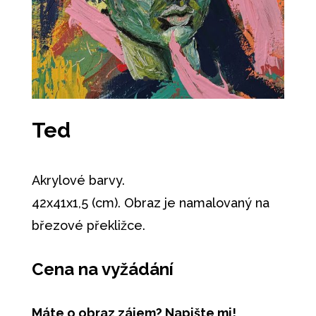
Ted
Akrylové barvy.
42x41x1,5 (cm). Obraz je namalovaný na
březové překližce.
Cena na vyžádání
Máte o obraz zájem? Napište mi!