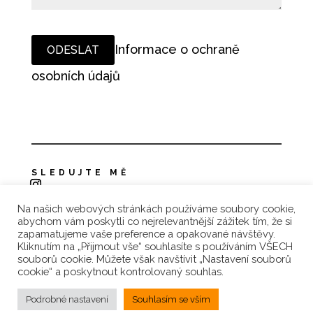
Informace o ochraně
osobních údajů
SLEDUJTE MĚ
Na našich webových stránkách používáme soubory cookie,
Zásady ochrany osobních údajů
abychom vám poskytli co nejrelevantnější zážitek tím, že si
zapamatujeme vaše preference a opakované návštěvy.
Reklamace a vrácení zboží
Kliknutím na „Přijmout vše“ souhlasíte s používáním VŠECH
souborů cookie. Můžete však navštívit „Nastavení souborů
Obchodní podmínky
cookie“ a poskytnout kontrolovaný souhlas.
Podrobné nastavení
Souhlasím se vším