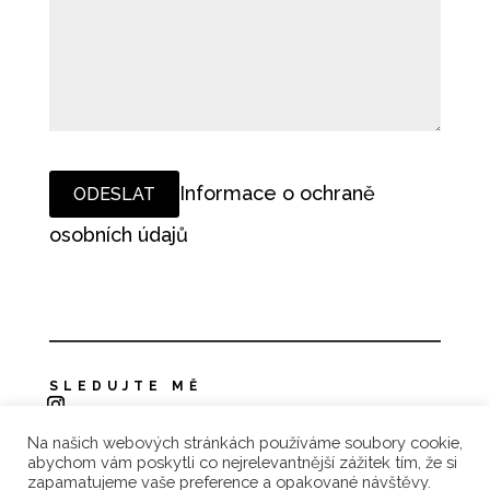
Informace o ochraně
osobních údajů
SLEDUJTE MĚ
Na našich webových stránkách používáme soubory cookie,
Zásady ochrany osobních údajů
abychom vám poskytli co nejrelevantnější zážitek tím, že si
zapamatujeme vaše preference a opakované návštěvy.
Reklamace a vrácení zboží