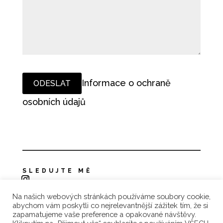
Informace o ochraně
osobních údajů
SLEDUJTE MĚ
Na našich webových stránkách používáme soubory cookie,
Zásady ochrany osobních údajů
abychom vám poskytli co nejrelevantnější zážitek tím, že si
zapamatujeme vaše preference a opakované návštěvy.
Reklamace a vrácení zboží